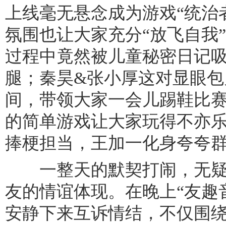
上线毫无悬念成为游戏“统治
氛围也让大家充分“放飞自我
过程中竟然被儿童秘密日记
腿；秦昊&张小厚这对显眼包
间，带领大家一会儿踢鞋比
的简单游戏让大家玩得不亦
捧梗担当，王加一化身夸夸
一整天的默契打闹，无疑
友的情谊体现。在晚上“友趣
安静下来互诉情结，不仅围