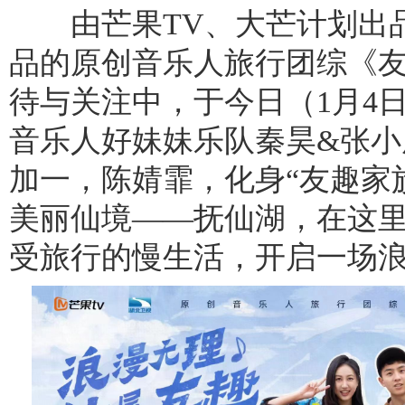
由芒果TV、大芒计划出品
品的原创音乐人旅行团综《
待与关注中，于今日（1月4
音乐人好妹妹乐队秦昊&张小
加一，陈婧霏，化身“友趣家
美丽仙境——抚仙湖，在这
受旅行的慢生活，开启一场