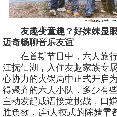
友趣变童趣？好妹妹显眼
迈奇畅聊音乐友谊
在首期节目中，六人旅行
江抚仙湖，入住友趣家族专
心协力的火锅局中正式开启为
得聚齐的六人小队，多少有
主动发起成语接龙挑战，口
胜负欲，连i人模式的陈婧霏